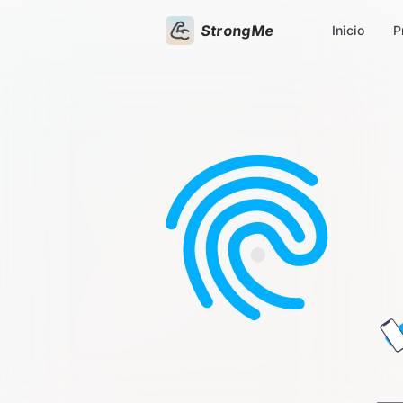
StrongMe
Inicio
P