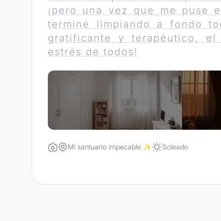
¡pero una vez que me puse e
terminé limpiando a fondo to
gratificante y terapéutico, el
estrés de todos!
Mi santuario impecable ✨
Soleado