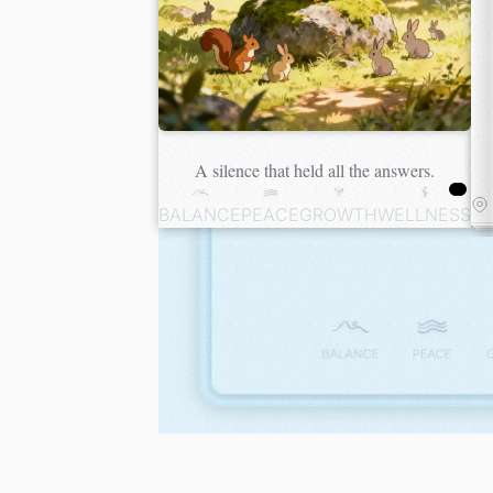
A silence that held all the answers.
BALANCE
PEACE
GROWTH
WELLNESS