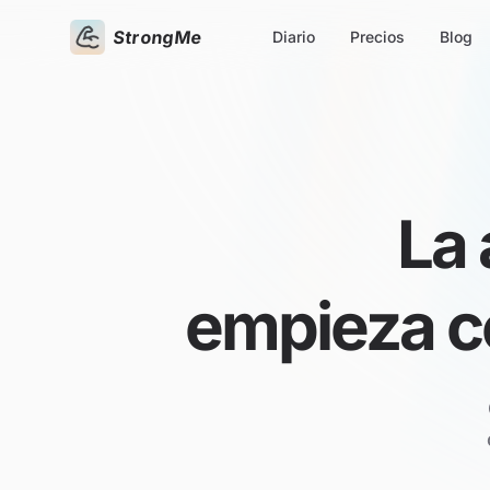
StrongMe
Diario
Precios
Blog
La 
empieza co