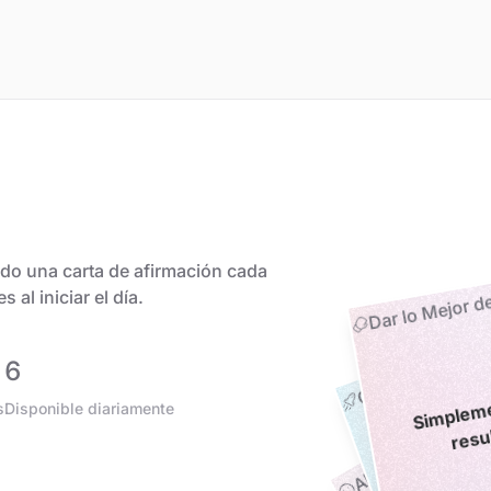
ndo una carta de afirmación cada
Dar lo Mejor d
 al iniciar el día.
Camino empren
mente
m
6
resul
s
Disponible diariamente
Alivia la ansiedad