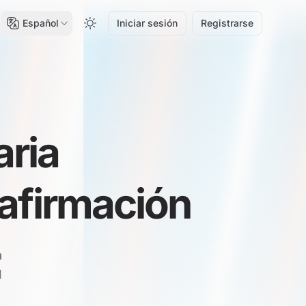
Español
Iniciar sesión
Registrarse
aria
 afirmación
a
l