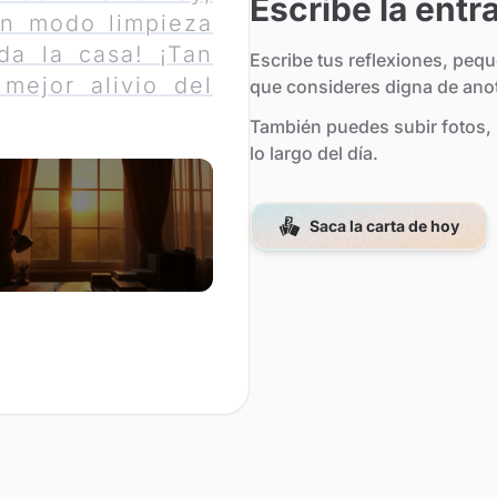
Escribe la entr
n modo limpieza
da la casa! ¡Tan
Escribe tus reflexiones, peq
 mejor alivio del
que consideres digna de anot
También puedes subir fotos, re
lo largo del día.
Saca la carta de hoy