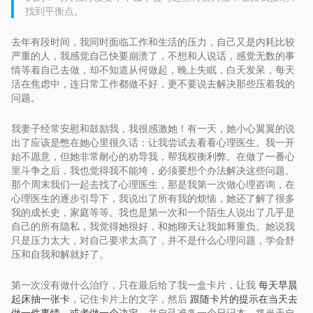
找到平衡点。
去年有段时间，我同时面临工作和生活的压力，自己又是内耗比较
严重的人，我感觉自己快要崩溃了，不想和人说话，感觉无数的事
情等着自己去做，却不知道从何做起，晚上失眠，白天发呆，每天
活在焦虑中，连日常工作都做不好，更不要说去解决那些压着我的
问题。
我妻子经常安慰和鼓励我，我很感激她！有一天，她小心翼翼的说
出了应该是憋在她心里很久话：让我尝试去看看心理医生。我一开
始不愿意，但她非常耐心的劝导我，帮我权衡利弊。在做了一番心
里斗争之后，我也觉得我不能垮，必须要想个办法解决这些问题。
那个周末我们一起去找了心理医生，那是我第一次做心理咨询，在
心理医生的逐步引导下，我说出了所有我的烦恼，她还了解了很多
我的成长史，家庭等等。我也是第一次和一个陌生人说出了几乎是
自己的所有隐私，我觉得她很好，和她聊天让我如释重负。她说我
只是压力太大，对自己要求太高了，并不是什么心理问题，学会舒
压和自我和解就好了。
第一次没有做什么治疗，只在最后给了我一盒卡片，让我
每天早晨
起床抽一张卡
，记住卡片上的文字，然后
跟随卡片的提示在当天去
做一件事情，或者做一个决定
，并自己准备一个日记本，将当天自