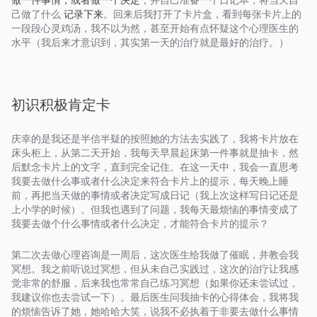
己做了什么
记录下来
。回来后我打开了卡片盒，看到每张卡片上的
一段段心灵鸡汤，我不以为然，甚至开始有点怀疑这个心理医生的
水平（我后来才意识到，其实第一天的治疗就是最好的治疗。）
初识积极肯定卡
庆幸的是我还是半信半疑的按照她的方法去实践了，我将卡片放在
床头柜上，从第二天开始，我每天早晨起床第一件事就是抽卡，然
后默念卡片上的文字，直到完全记住。在这一天中，我会一直思考
我要去做什么事或者什么决定来符合卡片上的提示，每天晚上睡
前，再把当天做的事情或者决定写成日记（我上次这样写日记还是
上小学的时候）。但我也遇到了问题，我每天最烦恼的事情变成了
我要去做个什么事情或者什么决定，才能符合卡片的提示？
第二次去做心理咨询是一周后，这次医生给我做了催眠，并教会我
冥想。我之前听说过冥想，但从未自己实践过，这次的治疗让我感
觉非常的舒服，后来我也常常自己练习冥想（如果你还未尝试过，
我建议你也去尝试一下）。最后医生问我抽卡的心得体会，我将我
的烦恼告诉了她，她哈哈大笑，说我不必执着于非要去做什么事情