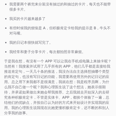
我需要两个裤兜来分装没有抽过的和抽过的卡片，每天也不能带
很多卡片。
我买的卡片越来越多了
有些时候我的烦恼是 A，但积极肯定卡给我的提示是 B，牛头不
对马嘴。
我的日记本很快就写完了。
我经常和妻子分享卡片，每次都拍照非常麻烦。
于是我在想，有没有一个 APP 可以让我在手机或电脑上来抽卡呢？
当然有！我搜索并试用了几乎所有的 APP，他们几乎都是直接给我
推送肯定句，一天几十条的推送，我没办法自主选择想抽哪个类型
的肯定句，也没有写日记的功能，我需要再使用另外的记日记的应
用。总之用下来我都不是很满意，我就在想：我是程序员啊，为什
么我不自己做一个呢？我和心理医生说了这个想法，她表示很期
待，并承诺如果做出来她会帮我推荐。之后我就去开始深入的去研
究各种积极肯定卡，不管是实体卡、APP，都挨个体验了一遍，总
结他们的优缺点，并按自己认为好的方式来开始设计并实现我的应
用。我的心理医生说我现在比她更懂积极肯定卡，还不断的和别人
分享我的故事。