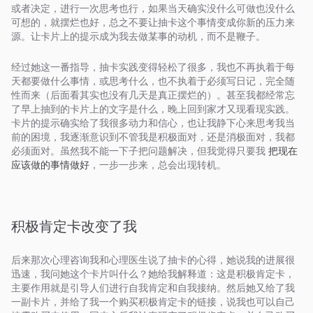
或者决定，进行一次思考也行，如果当天确实没什么可做也没什么
可想的，就摆烂也好，总之不要让抽卡这个事情变成你新的压力来
源。让卡片上的提示成为我去做某事的动机，而不是鞭子。
经过她这一番指导，抽卡实践变得轻松了很多，我也不再执着于每
天都要做什么事情，或思考什么，也不执着于必须写日记，完全随
性而来（后面看其实也没有几天是真正摆烂的）。甚至我都经常忘
了早上抽到的卡片上的文字是什么，晚上回到家才又现看现实践。
卡片的提示确实给了我很多动力和信心，也让我静下心来思考我当
前的困境，我逐渐意识到不管我是积极面对，还是消极面对，我都
必须面对。虽然我不能一下子把问题解决，但我觉得只要我
把现在
应该做的事情做好
，一步一步来，总会出现转机。
积极肯定卡改变了我
后来那次心理咨询我和心理医生说了抽卡的心得，她说我的进展很
迅速，我问她这个卡片叫什么？她给我解释道：这是积极肯定卡，
主要作用就是引导人们进行自我肯定和自我接纳。然后她又给了我
一副卡片，并给了我一个购买积极肯定卡的链接，说我也可以自己