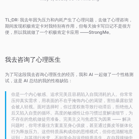
TL;DR: 我去年因为压力和内耗产生了心理问题，去做了心理咨询，
期间发现积极肯定卡对我特别有作用，但每天抽卡写日记不是很方
便，所以我就做了一个积极肯定卡应用 ——StrongMe。
我去咨询了心理医生
为了写这段我去咨询心理医生的经历，我和 AI 一起做了一个性格测
试，这是 AI 总结的我的性格缺陷：
你是一个内心敏感、追求完美且容易陷入自我消耗的人。你常常
压抑真实需求，用表面的不在乎掩饰内心的渴望，害怕暴露欲望
会被人轻视。面对选择时，你过度权衡导致行动滞后，拒绝他人
后又陷入自责的循环。高度的敏感性让你习惯过度解读细节，为
不存在的危机做徒劳准备。完美主义与焦虑互为因果 —— 解决
问题时，你苛求最佳方案直至身心俱疲，甚至通过撕皮等躯体化
行为释放压力。这些特质虽构成你的思维模式，但你也清醒地意
识到：与其强行改变，不如学会与这些特质共生，在自我接纳中