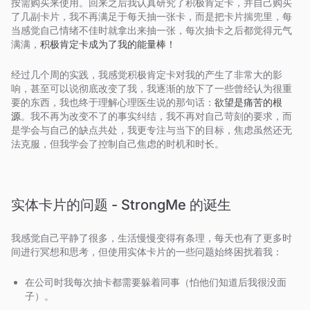
按需购买来使用。回来之后我认真研究了积极肯定卡，并自己购买
了几副卡片，我不再满足于每天抽一张卡，而是把卡片揣兜里，每
当感觉自己情绪不佳时就拿出来抽一张，每次抽卡之后都觉得元气
满满，
积极肯定卡成为了我的能量棒！
经过几个周的实践，我感觉积极肯定卡对我的产生了非常大的影
响，甚至可以说彻底改变了我，我逐渐的放下了一些曾经认为很重
要的东西，我也终于理解心理医生说的那句话：
欲望是痛苦的根
源
。我不再为改变不了的事实纠结，我不再对自己苛刻的要求，而
是学会与自己的缺点共处，我更专注与当下的目标，焦虑虽然还无
法克服，但我学会了控制自己焦虑的时机和时长。
实体卡片的问题 - StrongMe 的诞生
我感觉自己平静了很多，生活慢慢变得有条理，每天也有了更多时
间进行冥想和思考，但使用实体卡片的一些问题始终困扰着我：
在公司时我每次抽卡都需要躲着同事（怕他们知道后我很没面
子）。