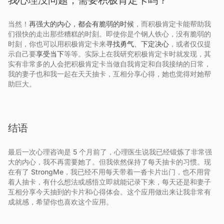
我心理没问题，需要积极肯定卡吗？
当然！
再强大的内心，都会有脆弱的时候
，而积极肯定卡能帮助我
们很快的走出那些糟糕的时刻。即使你是个钢人铁心，没有脆弱的
时刻，你也可以用积极肯定卡来
寻找勇气、下定决心
，或者仅仅提
示自己要
享受当下
等等。实际上在我研究积极肯定卡时就发现，其
实有非常多的人会把积极肯定卡当做自我肯定和自我接纳的日常，
我的妻子也和我一起在天天抽卡，互相分享心得，她也觉得对她帮
助巨大。
结语
最后一次心理咨询是 5 个月前了，心理医生说我已经锻炼了非常强
大的内心，我不再需要她了。但我依然保持了每天抽卡的习惯。现
在有了 StrongMe，我已经不用每天带着一沓卡片出门，也不用背
着人抽卡，有什么想法或感悟立即就能记录下来，每天还是和妻子
互相分享今天抽到的卡片和心得体会。这个应用做出来让我非常有
成就感，希望你也喜欢这个应用。