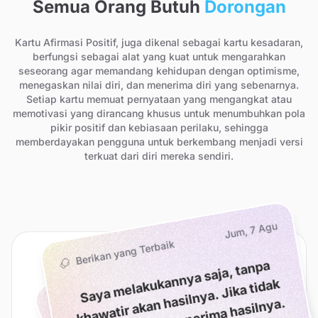
Semua Orang Butuh
Dorongan
Kartu Afirmasi Positif, juga dikenal sebagai kartu kesadaran,
berfungsi sebagai alat yang kuat untuk mengarahkan
seseorang agar memandang kehidupan dengan optimisme,
menegaskan nilai diri, dan menerima diri yang sebenarnya.
Setiap kartu memuat pernyataan yang mengangkat atau
memotivasi yang dirancang khusus untuk menumbuhkan pola
pikir positif dan kebiasaan perilaku, sehingga
memberdayakan pengguna untuk berkembang menjadi versi
terkuat dari diri mereka sendiri.
Jum, 7 Agu
Jum, 7 Agu
Berikan yang Terbaik
Jum, 7 Agu
Jum, 7 Agu
Saya
melakukannya saja, tanpa
kha
berhasil, saya
meneri
Perjalanan Wirausaha
Pili
h
a
n
-
pili
h
n
s
a
y
a
p
e
n
n
g
d
al
a
m
b
a
n
y
a
k
h
al
,
d
a
n
s
a
y
a
e
r
c
a
y
a
s
a
y
m
e
m
b
u
a
t
pili
h
a
n
y
a
n
g
t
e
p
a
watir akan hasilnya. Jika tidak