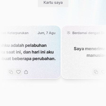
Kartu saya
rukan
Jum, 7 Agu
Berdamai dengan Diri Sendiri
Ju
h pelabuhan
Saya menerima semua em
 dan hari ini aku
manusiawi saya.
rapa perubahan.