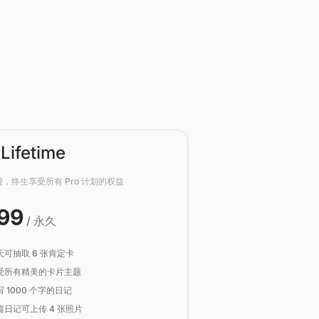
 Lifetime
，终生享受所有 Pro 计划的权益
99
/ 永久
天可抽取 6 张肯定卡
受所有精美的卡片主题
写 1000 个字的日记
篇日记可上传 4 张照片