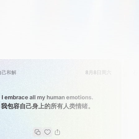
8月8日周六
追求爱情
The more I love mys
man emotions.
receive fr
有人类情绪。
我越爱自己，就越能