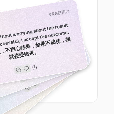
8月8日周六
8月8日周六
8月8日周六
8月8日周六
M
y
c
h
oi
c
e
s
a
r
e i
m
p
o
r
t
a
n
t i
n
m
n
y
w
a
y
s
,
a
n
d I
t
r
u
s
t I
'
m
m
a
ki
n
g
t
h
e
ri
g
h
t
d
e
ci
si
o
n
ust do it,
thout
g about the result.
successful, I accept the outco
I
l
e
t
g
o
o
f
w
h
a
t
s
h
o
u
l
d
h
a
v
e
e
e
n
a
n
d
t
a
k
e
a
c
t
i
o
n
o
n
w
h
a
t
I
c
a
n
d
o
n
o
w
me.
a
s.
T
h
e
m
o
r
e
I
l
o
v
e
m
y
s
e
l
f
,
t
e
m
o
r
e
l
o
v
e
I
r
e
c
e
i
v
e
f
r
o
m
o
t
h
e
r
s
从
很
多
角
度
来
说
，
我
的
选
都
很
重
要
，
我
相
信
自
己
正
在
做
出
正
确
的
选
择
我
就
是
，
不
担
心
结
果
，
如
果
不
成
功
，
我
就
接
受
结
果
我
不
再
纠
结
自
己
本
应
该
做
到
的
，
而
是
采
取
行
动
，
做
我
现
在
可
以
做
的
事
情
b
.
爱自己，就越能从他人那里收获爱。
择
。
去
做
。
事
。
h
.