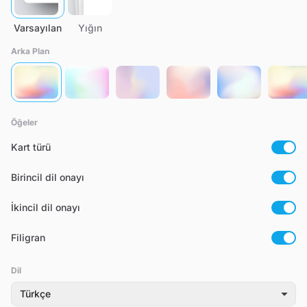
Varsayılan
Yığın
Arka Plan
Öğeler
Kart türü
Birincil dil onayı
İkincil dil onayı
Filigran
Dil
Türkçe