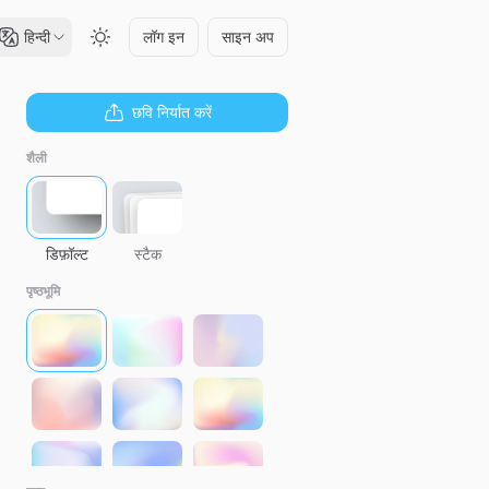
हिन्दी
लॉग इन
साइन अप
छवि निर्यात करें
शैली
डिफ़ॉल्ट
स्टैक
पृष्ठभूमि