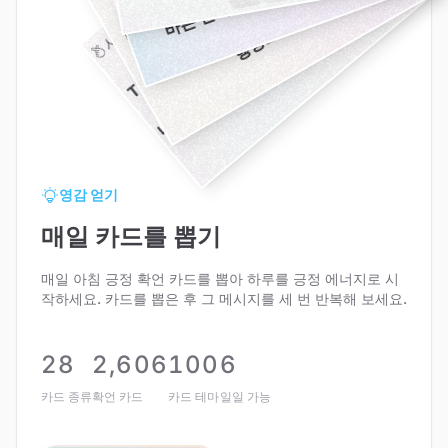
과
거
에
얽
매
이
지
않
고
,
지
금
할
수
있
는
일
을
행
동
으
로
옮
긴
다
나
자
신
을
더
사
랑
할
수
록
,
다
른
사
람
들
에
게
서
더
많
은
사
랑
을
받
는
다
사랑을 끌어당기기
h
.
.
.
영감 얻기
매일 카드를 뽑기
매일 아침 긍정 확언 카드를 뽑아 하루를 긍정 에너지로 시
작하세요. 카드를 뽑은 후 그 메시지를 세 번 반복해 보세요.
28
2,606
100
6
카드 종류
확언 카드
카드 테마
일일 가능