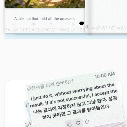
A silence that held all the answers.
BALANCE
PEACE
GROWTH
WELLNESS
10:00 AM
10:00 AM
I just do it,
without
worrying about the
outco
최선을 다해 준비하기
10:00 AM
result. If it's not successful, I accept the
10:00 AM
M
y
h
oi
c
e
s
a
r
e i
m
p
o
r
t
a
n
n
m
a
n
y
w
a
y
s,
a
n
d I
t
r
t I'
m
m
a
ki
n
g
t
h
e
ri
g
h
d
e
ci
si
o
n
t i
t
I l
e
t
g
o
o
f
w
h
a
t
s
h
o
ul
d
h
a
v
e
b
e
e
n
a
n
d
t
a
k
e
a
c
ti
o
n
o
n
w
h
a
t
I
c
a
n
d
o
n
o
w
me.
나
는
결
과
에
걱
정
지
않
고
그
냥
한
다.
성
공
하
지
못
하
면
그
결
과
를
받
아
들
인
창업의 길
T
h
e
m
o
r
e
I
l
o
v
e
m
y
s
e
l
f
,
t
e
m
o
r
e
l
o
v
e
I
r
e
c
e
i
v
e
f
r
o
m
o
t
h
e
r
s
여
러
면
에
서
나
의
선
택
은
중
하
며,
나
는
올
바
른
선
택
을
하
고
있
다
고
믿
습
니
.
하
다.
c
u
s
s.
요
다.
불안 해소